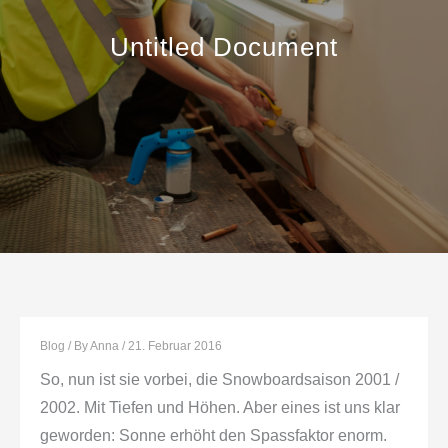
Untitled Document
Blog
/ By
Anna
/
21. Februar 2016
So, nun ist sie vorbei, die Snowboardsaison 2001 /
2002. Mit Tiefen und Höhen. Aber eines ist uns klar
geworden: Sonne erhöht den Spassfaktor enorm.